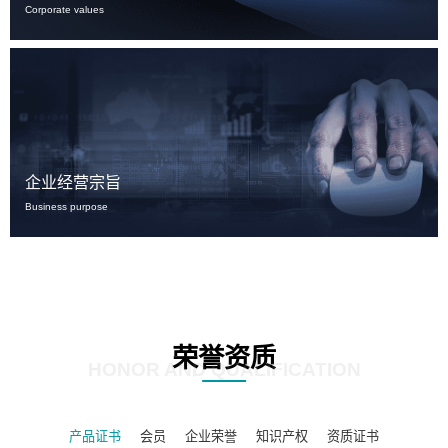
Corporate values
企业经营宗旨
Business purpose
荣誉资质
HONOR AND QUALIFICATION
产品证书
会员
企业荣誉
知识产权
资质证书