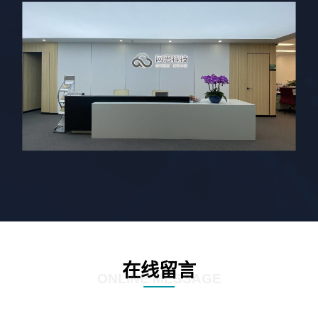
在线留言
ONLINE MESSAGE