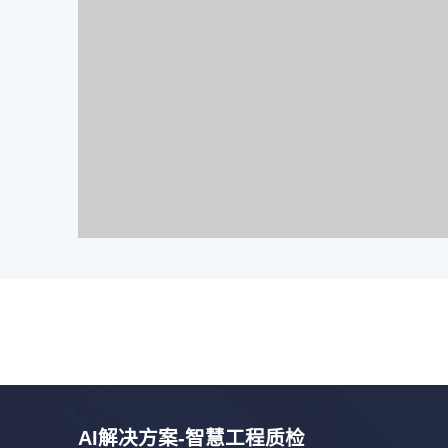
AI解决方案-智慧工程质检