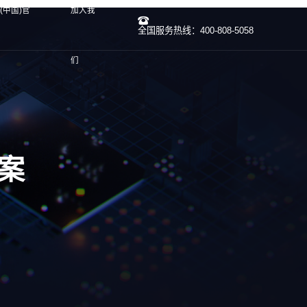
子(中国)官
加入我
全国服务热线：400-808-5058
们
方案