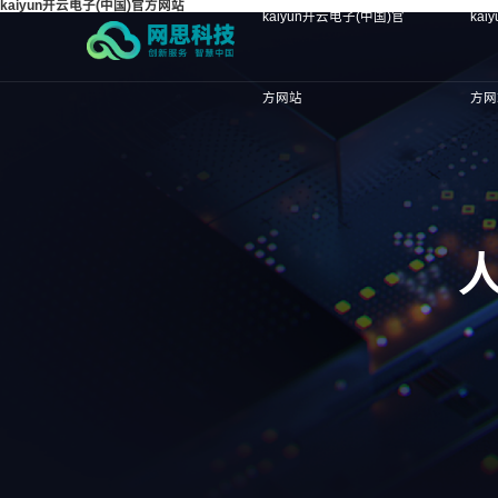
kaiyun开云电子(中国)官方网站
kaiyun开云电子(中国)官
ka
方网站
方网
人