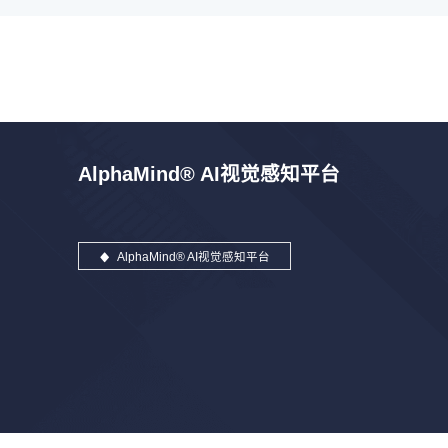
AlphaMind® AI视觉感知平台
AlphaMind® AI视觉感知平台