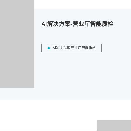
AI解决方案-营业厅智能质检
AI解决方案-营业厅智能质检