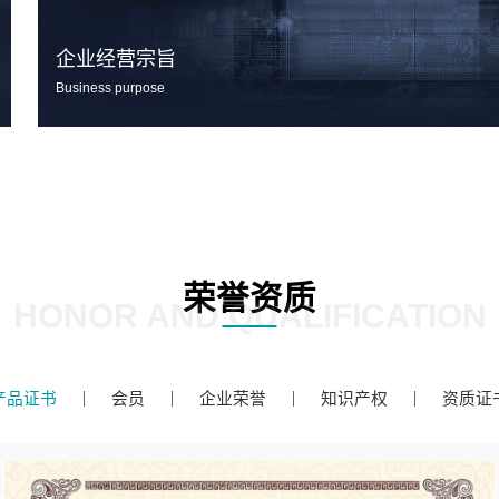
企业经营宗旨
Business purpose
荣誉资质
HONOR AND QUALIFICATION
产品证书
会员
企业荣誉
知识产权
资质证