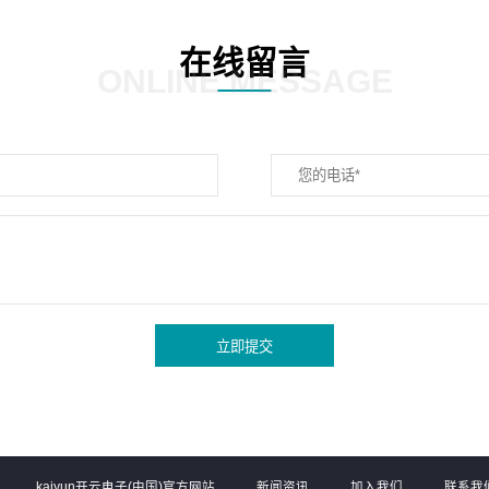
在线留言
ONLINE MESSAGE
立即提交
kaiyun开云电子(中国)官方网站
新闻资讯
加入我们
联系我