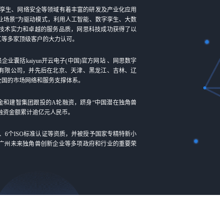
孪生、网络安全等领域有着丰富的研发及产业化应用
业场景”为驱动模式，利用人工智能、数字孪生、大数
技术实力和卓越的服务品质，网思科技成功获得了以
工等多家顶级客户的大力认可。
业囊括kaiyun开云电子(中国)官方网站 、网思数字
有限公司，并先后在北京、天津、黑龙江、吉林、辽
全国的市场网络和服务支撑体系。
基金和建智集团跟投的A轮融资，跻身“中国潜在独角兽
，融资金额累计逾亿元人民币。
C、6个ISO标准认证等资质，并被授予国家专精特新小
广州未来独角兽创新企业等多项政府和行业的重要荣