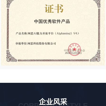
企业风采
CORPORATE STYLE