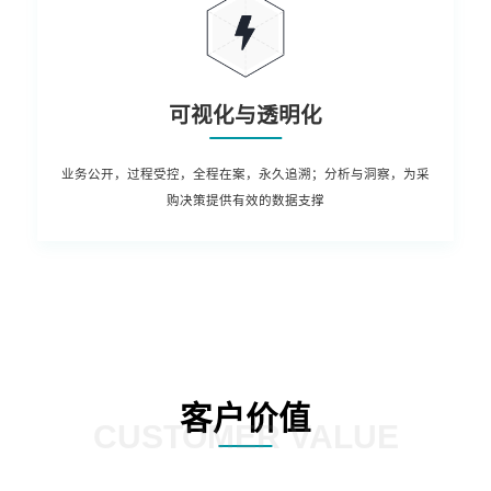
可视化与透明化
业务公开，过程受控，全程在案，永久追溯；分析与洞察，为采
购决策提供有效的数据支撑
客户价值
CUSTOMER VALUE