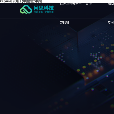
kaiyun开云电子(中国)官方网站
kaiyun开云电子(中国)官
ka
方网站
方网