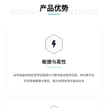
产品优势
PRODUCT ADVANTAGES
敏捷与柔性
由传统被动响应型供应链提升为需求驱动型供应链；依托数字化
手段增强敏捷与柔性、提升运营效率并驱动业务