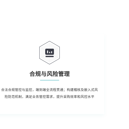
合规与风险管理
合法合规管控与监控，端到端全流程贯通；构建稽核及嵌入式风
险防范机制，满足业务管控需求，提升采购效率和风控水平