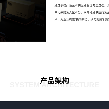
通过系统打通企业供应链管理的全过程，
中化采购及大区业务，横向打通供应商及企
术，为企业构建“横向到边、纵向到底”的智
产品架构
SYSTEM ARCHITECTURE