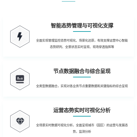
智能态势管理与可视化支撑
全面实现管理监控态势可视化、场景化还原，有效支撑运营中心智能
态势研判、全景状态实时呈现、现场穿透指挥等
节点数据融合与综合呈现
全类型数据融合，实现对各业务节点重要数据和关键指标的综合呈现
运营态势实时可视化分析
全场景实时数据可视化分析，全面呈现城市（园区）的运营与发展态
势，监测分析