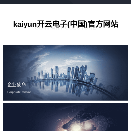
kaiyun开云电子(中国)官方网站
COMPANY CULUTURE
企业使命
Corporate mission