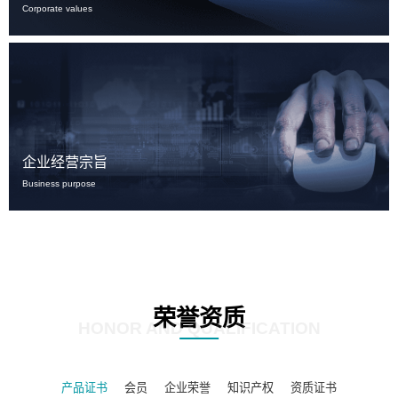
Corporate values
企业经营宗旨
Business purpose
荣誉资质
HONOR AND QUALIFICATION
产品证书
会员
企业荣誉
知识产权
资质证书