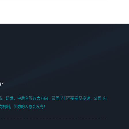
学能力;
案编写、项目申报方案编写；
6. 了解前端设计及后端开发, 可快速和同事对接工作;
2、人才队伍建设：完善SPL人才沉淀，积聚力量，为公司
7. 了解或熟悉 WebGL 及相关框架优先。
各省项目打单提供全面支撑。
任职要求：
1. 熟悉 Javascript, CSS, HTML, Vue, Git;
2. 熟悉 前端常用框架, 能独立完成设计给予的 UI 效果;
3. 有良好的代码习惯, 低级错误出现频率低;
4. 具备优秀的沟通和协调能力，能承受比较大的工作压力;
5. 自我驱动力强, 能自主学习新知识新技术, 并具有较强的自
学能力;
6. 了解前端设计及后端开发, 可快速和同事对接工作;
吗？
7. 了解或熟悉 WebGL 及相关框架优先。
（岗位人员专职于行业应用解决方案、项目申报方案、投标
场、研发、中后台等各大方向，请同学们不要重复投递，公司 内
方案的策划编写）
岗机制，优秀的人总会发光！