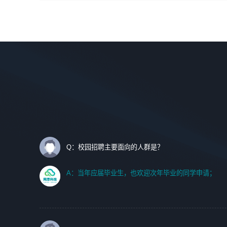
间设计，人机界面设计，标志及吉祥物设计，效果图后期处
调优、故障诊断等工作；
理等。
2. 在此基础上，并能为客户提供客户化技术支持方案，提升
软件使用效率与价值。
岗位要求：
1、艺术设计类相关专业；
任职要求:
2、热爱展览展示设计工作，熟悉行业动向，设计专业知识
1. 计算机专业相关背景；
和产品专业知识；
2. 自我学习和动手能力强，对操作系统、数据库有一定基础
3、具有良好的人际沟通、准确判断客户需求并执行的能
和兴趣；
力、较强的团队合作能力和服务意识。
3.沟通能力强、有基础客户服务意识。
Q：校园招聘主要面向的人群是？
A：当年应届毕业生，也欢迎次年毕业的同学申请；