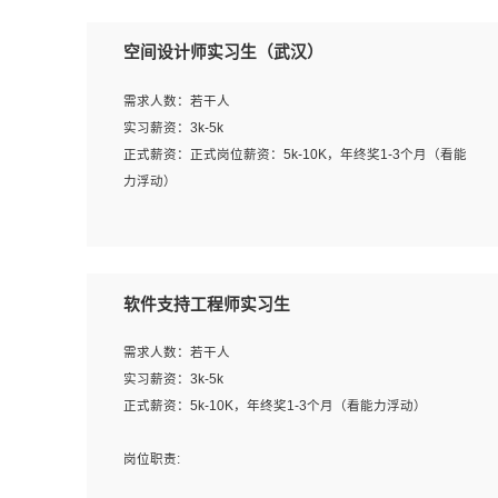
空间设计师实习生（武汉）
需求人数：若干人
实习薪资：3k-5k
正式薪资：正式岗位薪资：5k-10K，年终奖1-3个月（看能
力浮动）
岗位职责：
1、 沟通客户需求，分析其实施的可行性，辅助项目经理完
成展示策划、设计；
软件支持工程师实习生
2、 把握设计时间节点，控制设计进度，完成展示设计任
务；
需求人数：若干人
3、配合平面设计师完成项目最终的整体汇报方案；参与项
实习薪资：3k-5k
目例会，项目完工总结报告，设计项目文件管理和资料库维
正式薪资：5k-10K，年终奖1-3个月（看能力浮动）
护；
4、 创新设计表现形式，优化流程、提高设计工作效率；
岗位职责:
5、 设计内容包括但不限于：展厅/博物馆/展馆的规划与空
1. 为企业客户提供软件技术服务。包括安装、升级、配置、