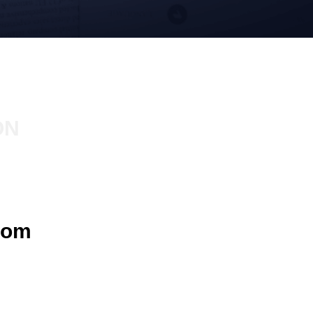
ON
com