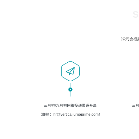
S
（公司会根
三月初/九月初网络投递渠道开启
三月
（邮箱：hr@verticaljumpprime.com）