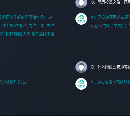
Q：简历投递之后，还
m，投递已制作好的简历和作品； 2）
A：已投递至网站或招
，线上投递相应的岗位； 3）关注
可在面试环节中更新新
随时闪现到各大高 校开展线下招
Q：什么岗位会安排笔
的形式通知到位。
A：是否要进行笔试以