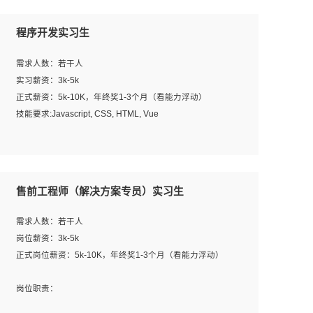
程序开发实习生
需求人数：若干人
实习薪资：3k-5k
正式薪资：5k-10K，年终奖1-3个月（看能力浮动）
技能要求:Javascript, CSS, HTML, Vue
工作职责：
1. 负责公司的前端项目的开发;
2. 负责公司已有项目的维护及迭代;
售前工程师（解决方案专员）实习生
工作要求:
需求人数：若干人
1. 熟悉 Javascript, CSS, HTML, Vue, Git;
岗位薪资：3k-5k
2. 熟悉前端常用框架, 能独立完成设计给予的 UI 效果;
正式岗位薪资：5k-10K，年终奖1-3个月（看能力浮动）
3. 有良好的代码习惯, 低级错误出现频率低;
4. 具备优秀的沟通和协调能力，能承受比较大的工作压力;
岗位职责：
5. 自我驱动力强, 能自主学习新知识新技术, 并具有较强的自
1、完成主要工作：项目解决方案策划与编写，项目投标方