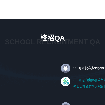
4、在剪辑上会思考，有一定编导思维；
1、 沟通客户需求，分析其实施的可行性，辅助项目经理完
5、踏实， 勤奋，愿意在工作中不断学习，提高自我；
成展示策划、设计；
6、能与同事友好相处。
2、 把握设计时间节点，控制设计进度，完成展示设计任
务；
3、配合平面设计师完成项目最终的整体汇报方案；参与项
目例会，项目完工总结报告，设计项目文件管理和资料库维
校招QA
护；
SCHOOL RECRUITMENT QA
4、 创新设计表现形式，优化流程、提高设计工作效率；
5、 设计内容包括但不限于：展厅/博物馆/展馆的规划与空
间设计，人机界面设计，标志及吉祥物设计，效果图后期处
理等。
Q：可以投递多个职位
岗位要求：
1、艺术设计类相关专业；（其中需求分析顾问不限专业）
A：网思的岗位覆盖市
2、热爱展览展示设计工作，熟悉行业动向，设计专业知识
部有完整规范的内部转
和产品专业知识；
3、具有良好的人际沟通、准确判断客户需求并执行的能
力、较强的团队合作能力和服务意识。