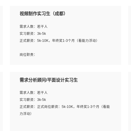
视频制作实习生（成都）
需求人数：若干人
实习薪资：3k-5k
正式薪资：5k-10K，年终奖1-3个月（看能力浮动）
岗位职责：
1、各类企业宣传片视频的剪辑和片头片尾包装；
2、广告片的后期剪辑与整体特效合成；
3、特效及动画制作并了解后期合成软件。
需求分析顾问/平面设计实习生
岗位要求：
需求人数：若干人
1、热爱影视，责任心强，有强烈的兴趣和后期制作的主观
实习薪资：3k-5k
能动性；
正式薪资：正式岗位薪资：5k-10K，年终奖1-3个月（看能
2、熟练使用After Effect、Photo Shop、熟练掌握视频剪辑
力浮动）
和特效包装软件；
3、能对影片后期进行整体调色控制，具备一定审美感；
岗位职责：