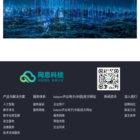
产品与解决方案
服务体系
kaiyun开云电子(中国)官方网站
新闻资讯
加入我们
人工智能
服务级别
企业简介
招聘岗位
数字孪生
服务网络
kaiyun开云电子(中国)官方网站
联系方式
数字化转型解
服务网络
留言表单
安全服务
荣誉资质
运维服务
企业风采
技术咨询服务