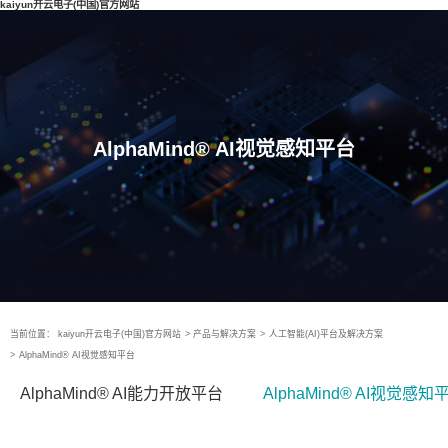
kaiyun开云电子(中国)官方网站
AlphaMind® AI视觉感知平台
当前位置：
kaiyun开云电子(中国)官方网站
>
产品与解决方案
>
人工智能(AI)平台及解决方案
>
AlphaMind® AI视觉感知平台
AlphaMind® AI能力开放平台
AlphaMind® AI视觉感知