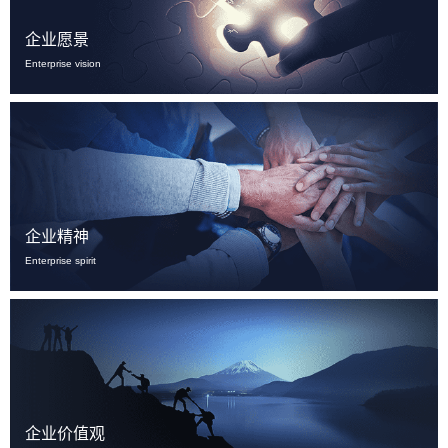
企业愿景
Enterprise vision
企业精神
Enterprise spirit
企业价值观