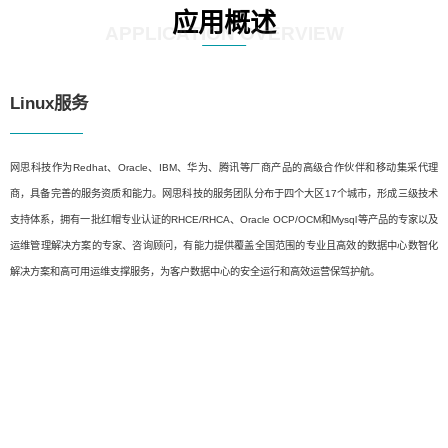
应用概述
APPLICATION OVERVIEW
Linux服务
网思科技作为Redhat、Oracle、IBM、华为、腾讯等厂商产品的高级合作伙伴和移动集采代理
商，具备完善的服务资质和能力。网思科技的服务团队分布于四个大区17个城市，形成三级技术
支持体系，拥有一批红帽专业认证的RHCE/RHCA、Oracle OCP/OCM和Mysql等产品的专家以及
运维管理解决方案的专家、咨询顾问，有能力提供覆盖全国范围的专业且高效的数据中心数智化
解决方案和高可用运维支撑服务，为客户数据中心的安全运行和高效运营保驾护航。