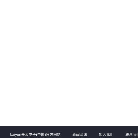
kaiyun开云电子(中国)官方网站
新闻资讯
加入我们
联系我