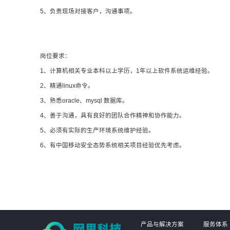
5、负责现场对接客户，沟通事项。
岗位要求：
1、计算机相关专业本科以上学历，1年以上软件系统运维经验。
2、精通linux命令。
3、熟悉oracle、mysql 数据库。
4、善于沟通，具有良好的团队合作精神和协作能力。
5、必须有实际的生产环境系统维护经验。
6、有中国移动安全态势系统相关项目经验优先考虑。
产品与解决方案
服务体系