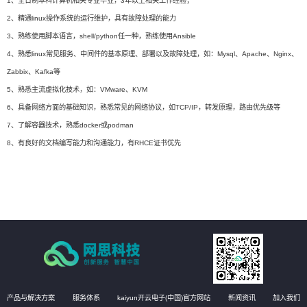
1、全日制本科计算机相关专业毕业，3年以上相关工作经验；
2、精通linux操作系统的运行维护，具有故障处理的能力
3、熟练使用脚本语言，shell/python任一种，熟练使用Ansible
4、熟悉linux常见服务、中间件的基本原理、部署以及故障处理，如：Mysql、Apache、Nginx、
Zabbix、Kafka等
5、熟悉主流虚拟化技术，如：VMware、KVM
6、具备网络方面的基础知识，熟悉常见的网络协议，如TCP/IP，转发原理，路由优先级等
7、了解容器技术，熟悉docker或podman
8、有良好的文档编写能力和沟通能力，有RHCE证书优先
产品与解决方案
服务体系
kaiyun开云电子(中国)官方网站
新闻资讯
加入我们